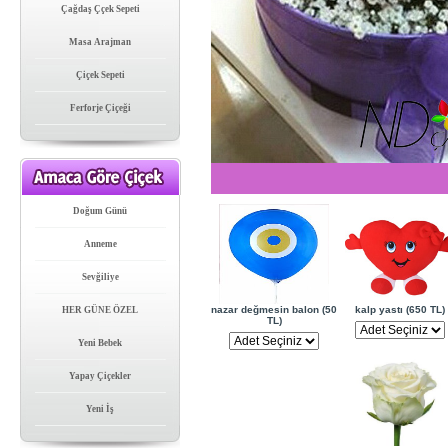
Çağdaş Ççek Sepeti
Masa Arajman
Çiçek Sepeti
Ferforje Çiçeği
Doğum Günü
Anneme
Sevğiliye
nazar değmesin balon (50
kalp yastı (650 TL)
HER GÜNE ÖZEL
TL)
Yeni Bebek
Yapay Çiçekler
Yeni İş