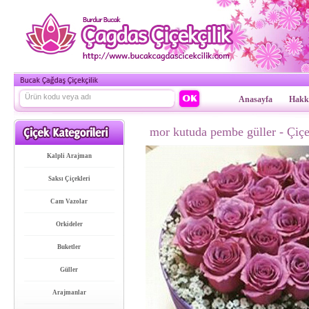
Anasayfa
Hakk
mor kutuda pembe güller
- Çiçe
Kalpli Arajman
Saksı Çiçekleri
Cam Vazolar
Orkideler
Buketler
Güller
Arajmanlar